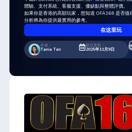
體驗、支付系統、客服支援、優缺點與整體評價。
如果你是香港的高額玩家，想知道 OFA168 是否
分析將為你提供最實用的參考。
在这里玩
作者：
最后更新：
Tania Tan
2025年11月9日