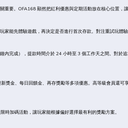
重要。OFA168 顯然把紅利優惠與定期活動放在核心位置，
玩家能先體驗遊戲，再決定是否進行首次存款。對注重試玩體驗
20 分鐘內完成），提款時間介於 24 小時至 3 個工作天之間
度，包含迎新獎金、每日回饋金、再存獎勵等多項優惠。高等級會員
以及限時加碼活動，讓玩家能根據偏好選擇最有利的獎勵方案。