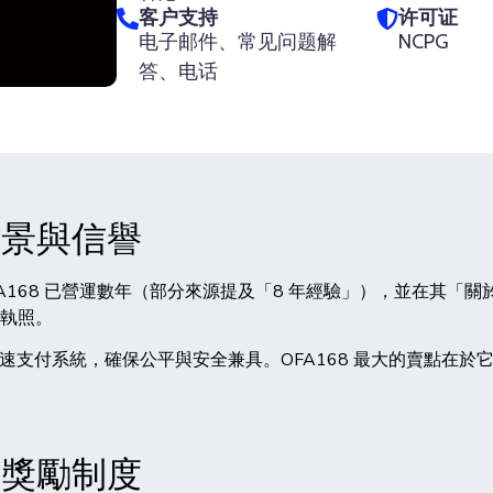
客户支持
许可证
电子邮件、常见问题解
NCPG
答、电话
背景與信譽
OFA168 已營運數年（部分來源提及「8 年經驗」），並在其
法執照。
試與快速支付系統，確保公平與安全兼具。OFA168 最大的賣點
與獎勵制度