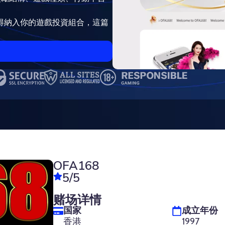
值得納入你的遊戲投資組合，這篇
OFA168
5/5
赌场详情
国家
成立年份
香港
1997